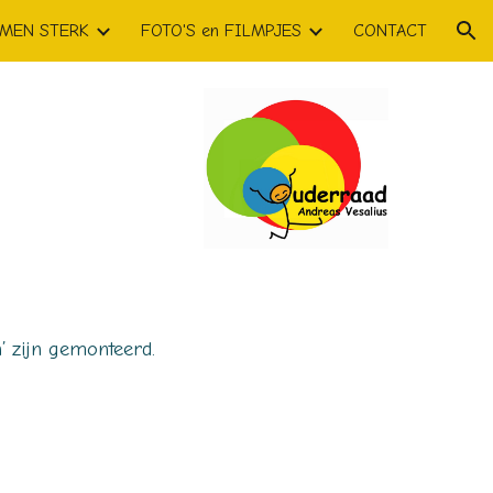
MEN STERK
FOTO'S en FILMPJES
CONTACT
ion
n’
zijn
gemonteerd.