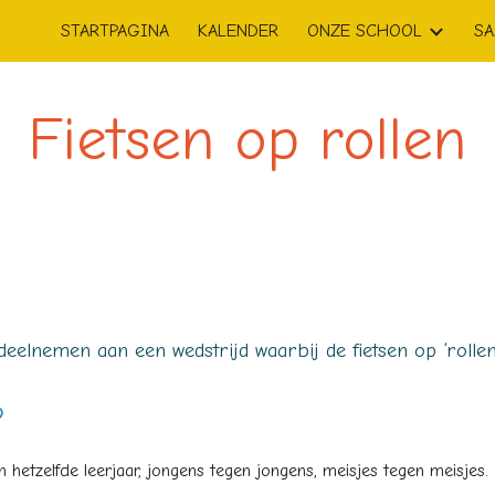
STARTPAGINA
KALENDER
ONZE SCHOOL
SA
ip to main content
Skip to navigat
Fietsen op rollen
 deelnemen aan een wedstrijd waarbij
de
fietsen op ‘rolle
?
 hetzelfde leerjaar, jongens tegen jongens, meisjes tegen meisjes.